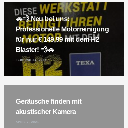
🚗💨 Neu bei uns:
Professionelle Motorreinigung
für nur € 149,99 mit dem H2
Blaster! 💨🚗
FEBRUAR 24, 2025
Geräusche finden mit
akustischer Kamera
APRIL 7, 2021